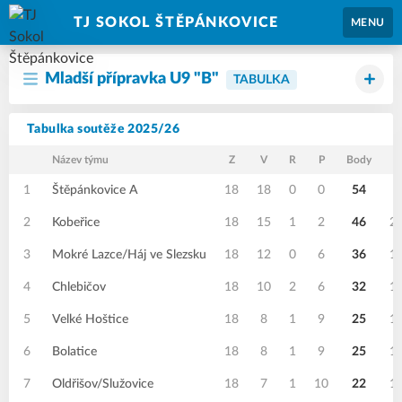
TJ SOKOL ŠTĚPÁNKOVICE
MENU
Mladší přípravka U9 "B"
TABULKA
Tabulka soutěže 2025/26
Název týmu
Z
V
R
P
Body
1
Štěpánkovice A
18
18
0
0
54
3
2
Kobeřice
18
15
1
2
46
2
3
Mokré Lazce/Háj ve Slezsku
18
12
0
6
36
1
4
Chlebičov
18
10
2
6
32
1
5
Velké Hoštice
18
8
1
9
25
1
6
Bolatice
18
8
1
9
25
1
7
Oldřišov/Služovice
18
7
1
10
22
1