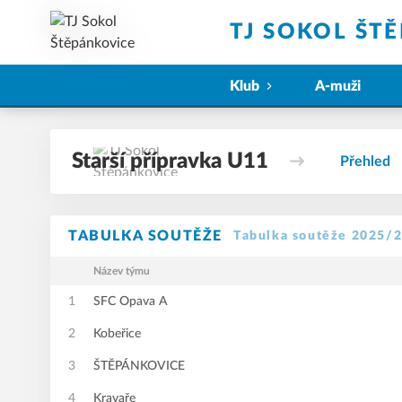
TJ SOKOL ŠT
Klub
A-muži
Starší přípravka U11
Přehled
TABULKA SOUTĚŽE
Tabulka soutěže 2025/
Název týmu
1
SFC Opava A
2
Kobeřice
3
ŠTĚPÁNKOVICE
4
Kravaře