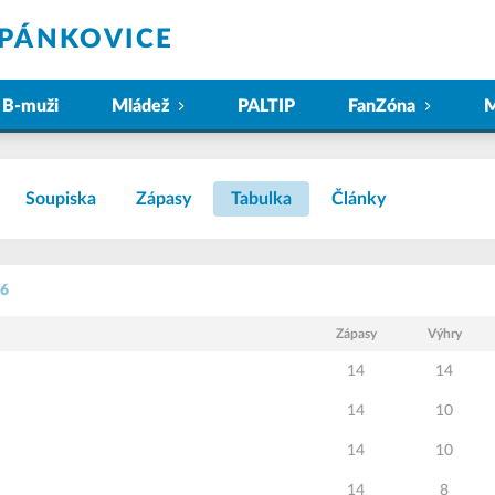
ĚPÁNKOVICE
B-muži
Mládež
PALTIP
FanZóna
M
Soupiska
Zápasy
Tabulka
Články
26
Zápasy
Výhry
14
14
14
10
14
10
14
8