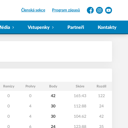
Členská sekce
Program zápasů
Facebook
Instagram
YouTube
édia
Vstupenky
Partneři
Kontakty
Remízy
Prohry
Body
Skóre
Rozdíl
0
0
42
165:43
122
0
4
30
112:88
24
0
4
30
104:62
42
0
6
24
123:88
35