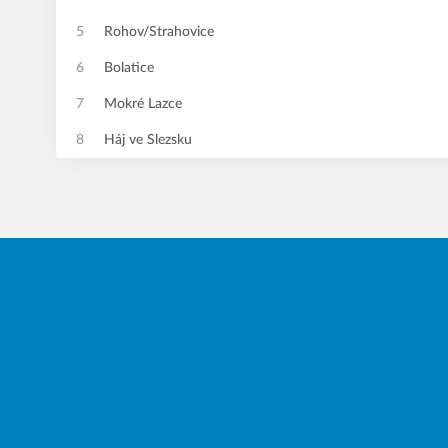
5
Rohov/Strahovice
6
Bolatice
7
Mokré Lazce
8
Háj ve Slezsku