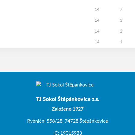
14
7
14
3
14
2
14
1
TJ Sokol Štěpánkovice z.s.
Založeno 1927
Rybniční 558/28, 74728 Štěpánkovice
IČ: 19015933