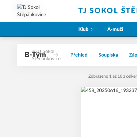
TJ SOKOL ŠT
Klub
A-muži
B-Tým
Přehled
Soupiska
Záp
Zobrazeno 1 až 10 z celke