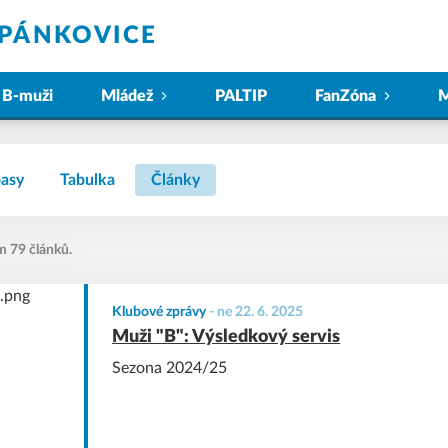
ĚPÁNKOVICE
B-muži
Mládež
PALTIP
FanZóna
M
asy
Tabulka
Články
m 79 článků.
Klubové zprávy
-
ne 22. 6. 2025
Muži "B": Výsledkový servis
Sezona 2024/25