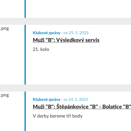
Klubové zprávy
-
ne 25. 5. 2025
Muži "B": Výsledkový servis
21. kolo
Klubové zprávy
-
so 24. 5. 2025
Muži "B": Štěpánkovice "B" - Bolatice "B
V derby bereme tři body