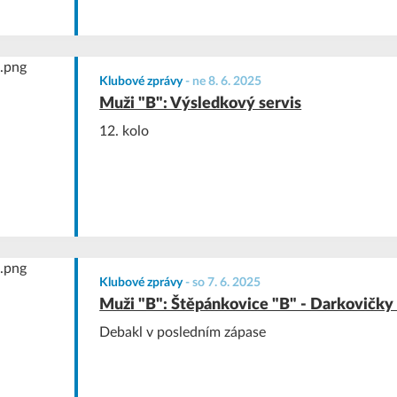
Klubové zprávy
-
ne 8. 6. 2025
Muži "B": Výsledkový servis
12. kolo
Klubové zprávy
-
so 7. 6. 2025
Muži "B": Štěpánkovice "B" - Darkovičky
Debakl v posledním zápase