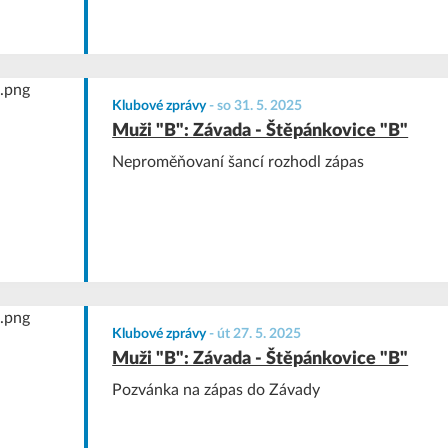
Klubové zprávy
-
so 31. 5. 2025
Muži "B": Závada - Štěpánkovice "B"
Neproměňovaní šancí rozhodl zápas
Klubové zprávy
-
út 27. 5. 2025
Muži "B": Závada - Štěpánkovice "B"
Pozvánka na zápas do Závady