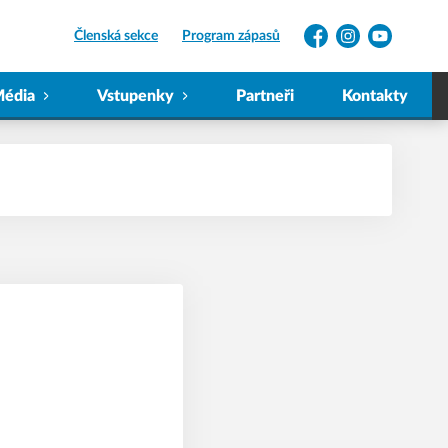
Členská sekce
Program zápasů
Facebook
Instagram
YouTube
édia
Vstupenky
Partneři
Kontakty