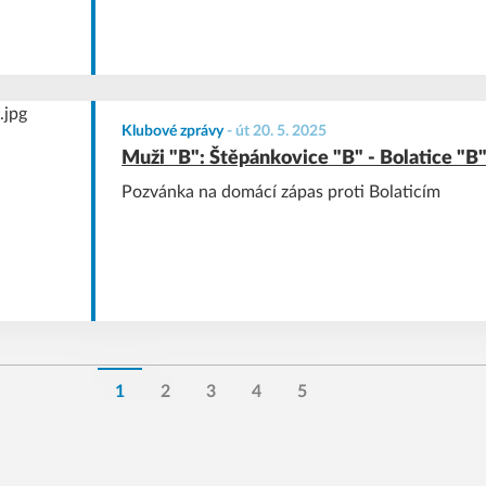
Klubové zprávy
-
út 20. 5. 2025
Muži "B": Štěpánkovice "B" - Bolatice "B
Pozvánka na domácí zápas proti Bolaticím
1
2
3
4
5