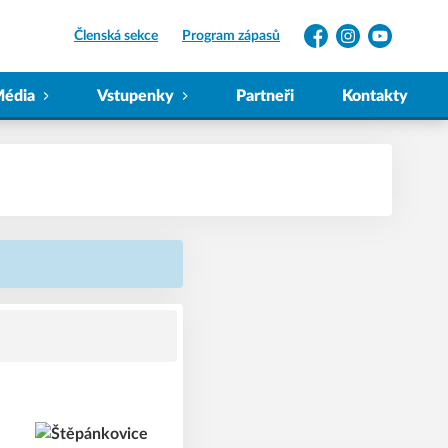
Členská sekce
Program zápasů
Facebook
Instagram
YouTube
édia
Vstupenky
Partneři
Kontakty