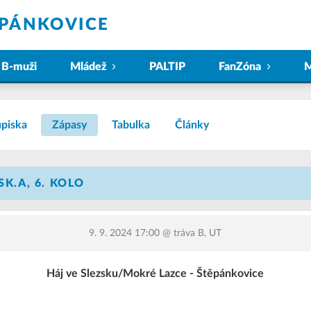
ĚPÁNKOVICE
B-muži
Mládež
PALTIP
FanZóna
M
piska
Zápasy
Tabulka
Články
SK.A, 6. KOLO
9. 9. 2024 17:00
@ tráva B, UT
Háj ve Slezsku/Mokré Lazce - Štěpánkovice