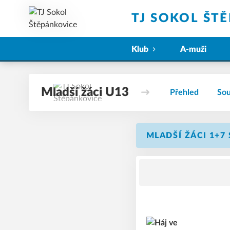
TJ SOKOL ŠT
Klub
A-muži
Mladší žáci U13
Přehled
Sou
MLADŠÍ ŽÁCI 1+7 