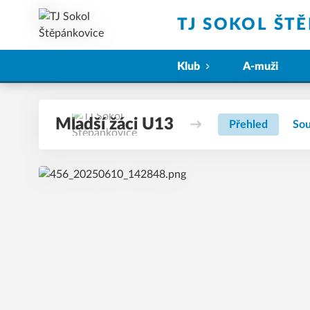
TJ SOKOL ŠT
Klub
A-muži
Mladší žáci U13
Přehled
Sou