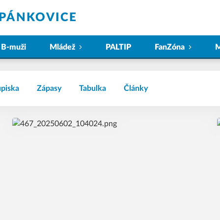
ĚPÁNKOVICE
B-muži
Mládež
PALTIP
FanZóna
M
piska
Zápasy
Tabulka
Články