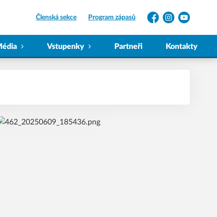
Členská sekce
Program zápasů
Facebook
Instagram
YouTube
édia
Vstupenky
Partneři
Kontakty