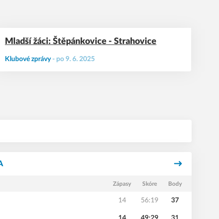
Mladší žáci: Štěpánkovice - Strahovice
Klubové zprávy
-
po 9. 6. 2025
A
Zápasy
Skóre
Body
14
56:19
37
14
49:29
31