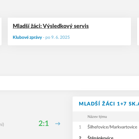
Mladší žáci: Výsledkový servis
Klubové zprávy
-
po 9. 6. 2025
MLADŠÍ ŽÁCI 1+7 SK.
Název týmu
2:1
ní)
1
Šilheřovice/Markvartovice
2
Štěpánkovice