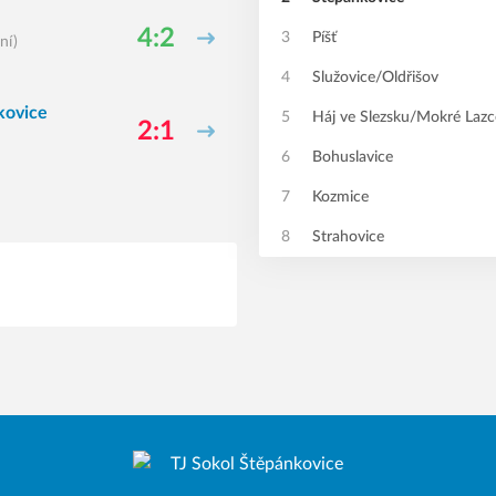
4:2
3
Píšť
ní)
4
Služovice/Oldřišov
kovice
5
Háj ve Slezsku/Mokré Lazc
2:1
6
Bohuslavice
7
Kozmice
8
Strahovice