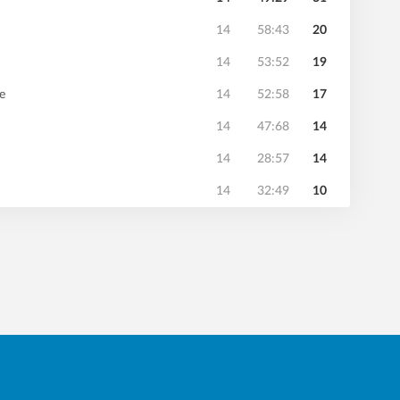
14
58:43
20
14
53:52
19
e
14
52:58
17
14
47:68
14
14
28:57
14
14
32:49
10