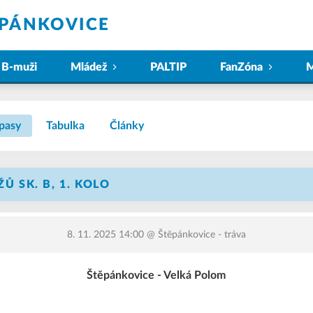
ĚPÁNKOVICE
B-muži
Mládež
PALTIP
FanZóna
M
pasy
Tabulka
Články
ŽŮ SK. B, 1. KOLO
8. 11. 2025 14:00
@ Štěpánkovice - tráva
Štěpánkovice - Velká Polom