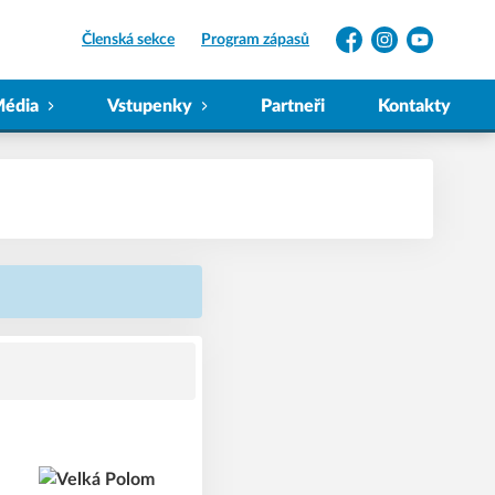
Členská sekce
Program zápasů
Facebook
Instagram
YouTube
édia
Vstupenky
Partneři
Kontakty