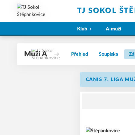
TJ SOKOL ŠT
Klub
A-muži
Muži A
Přehled
Soupiska
Zá
CANIS 7. LIGA MU