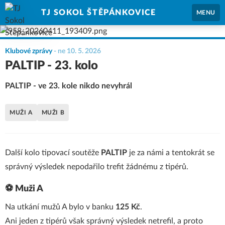
TJ SOKOL ŠTĚPÁNKOVICE
MENU
Klubové zprávy
-
ne 10. 5. 2026
PALTIP - 23. kolo
PALTIP - ve 23. kole nikdo nevyhrál
MUŽI A
MUŽI B
Další kolo tipovací soutěže
PALTIP
je za námi a tentokrát se
správný výsledek nepodařilo trefit žádnému z tipérů.
⚽ Muži A
Na utkání mužů A bylo v banku
12
5 Kč
.
Ani jeden z tipérů však správný výsledek netrefil, a proto