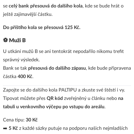
se
celý bank přesouvá do dalšího kola
, kde se bude hrát o
ještě zajímavější částku.
Do příštího kola se přesouvá 125 Kč.
⚽ Muži B
U utkání mužů B se ani tentokrát nepodařilo nikomu trefit
správný výsledek.
Bank se tak
přesouvá do dalšího zápasu
, kde bude připravena
částka
400 Kč
.
Zapojte se do dalšího kola PALTIPU a zkuste své štěstí i vy.
Tipovat můžete přes
QR kód
zveřejněný u článku nebo
na
tabuli u venkovního výčepu po vstupu do areálu
.
Cena tipu:
30 Kč
➡️
5 Kč
z každé sázky putuje na podporu našich nejmladších