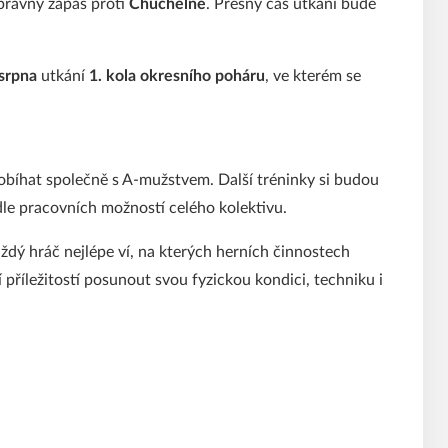
ípravný zápas proti
Chuchelné
. Přesný čas utkání bude
 srpna
utkání
1. kola okresního poháru
, ve kterém se
robíhat společně s A-mužstvem. Další tréninky si budou
le pracovních možností celého kolektivu.
aždý hráč nejlépe ví, na kterých herních činnostech
í příležitostí posunout svou fyzickou kondici, techniku i