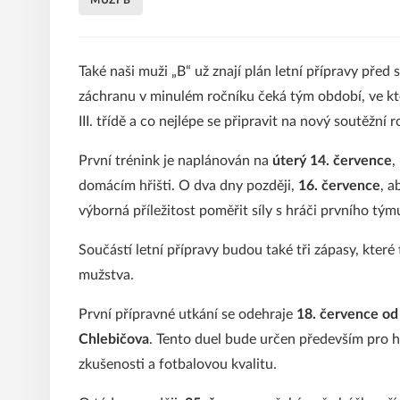
MUŽI B
Také naši muži „B“ už znají plán letní přípravy př
záchranu v minulém ročníku čeká tým období, ve kt
III. třídě a co nejlépe se připravit na nový soutěžní r
První trénink je naplánován na
úterý 14. července
,
domácím hřišti. O dva dny později,
16. července
, a
výborná příležitost poměřit síly s hráči prvního tým
Součástí letní přípravy budou také tři zápasy, kter
mužstva.
První přípravné utkání se odehraje
18. července od
Chlebičova
. Tento duel bude určen především pro 
zkušenosti a fotbalovou kvalitu.