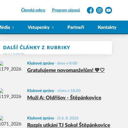
Členská sekce
Program zápasů
Facebook
Instagram
YouTube
édia
Vstupenky
Partneři
Kontakty
DALŠÍ ČLÁNKY Z RUBRIKY
Klubové zprávy
-
dnes v 8:00
Gratulujeme novomanželům! 💙🤍
Klubové zprávy
-
včera v 18:00
Muži A: Oldřišov - Štěpánkovice
Klubové zprávy
-
čt 6. 8. 2026
Rozpis utkání TJ Sokol Štěpánkovice