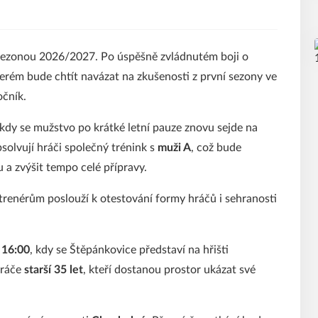
ed sezonou 2026/2027. Po úspěšně zvládnutém boji o
erém bude chtít navázat na zkušenosti z první sezony ve
očník.
 kdy se mužstvo po krátké letní pauze znovu sejde na
bsolvují hráči společný trénink s
muži A
, což bude
u a zvýšit tempo celé přípravy.
é trenérům poslouží k otestování formy hráčů i sehranosti
 16:00
, kdy se Štěpánkovice představí na hřišti
hráče
starší 35 let
, kteří dostanou prostor ukázat své