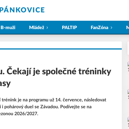
ĚPÁNKOVICE
B-muži
Mládež
PALTIP
FanZóna
M
u. Čekají je společné tréninky
asy
í trénink je na programu už 14. července, následovat
 i pohárový duel se Závadou. Podívejte se na
sezonou 2026/2027.