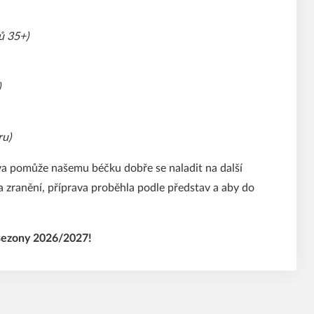
ů 35+)
)
ru)
rava pomůže našemu béčku dobře se naladit na další
la zranění, příprava proběhla podle představ a aby do
 sezony 2026/2027!