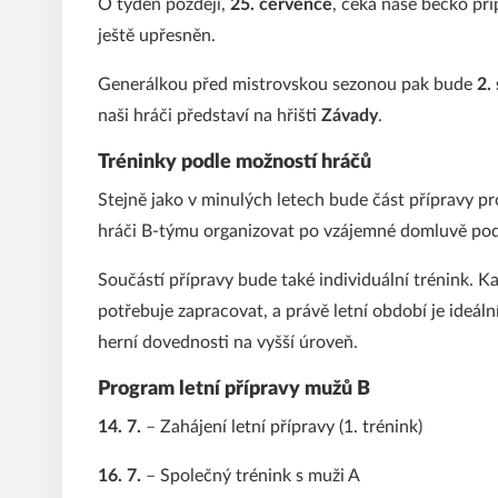
O týden později,
25. července
, čeká naše béčko př
ještě upřesněn.
Generálkou před mistrovskou sezonou pak bude
2.
naši hráči představí na hřišti
Závady
.
Tréninky podle možností hráčů
Stejně jako v minulých letech bude část přípravy p
hráči B-týmu organizovat po vzájemné domluvě pod
Součástí přípravy bude také individuální trénink. K
potřebuje zapracovat, a právě letní období je ideáln
herní dovednosti na vyšší úroveň.
Program letní přípravy mužů B
14. 7.
– Zahájení letní přípravy (1. trénink)
16. 7.
– Společný trénink s muži A