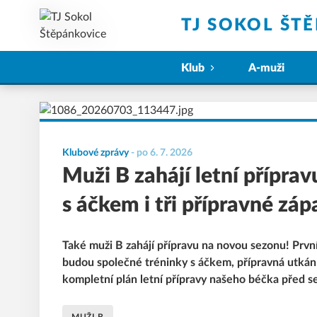
TJ SOKOL ŠT
Klub
A-muži
Klubové zprávy
-
po 6. 7. 2026
Muži B zahájí letní příprav
s áčkem i tři přípravné záp
Také muži B zahájí přípravu na novou sezonu! Prvn
budou společné tréninky s áčkem, přípravná utkání
kompletní plán letní přípravy našeho béčka před 