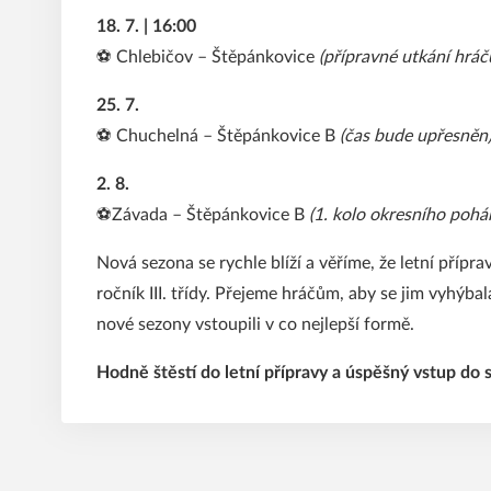
18. 7. | 16:00
⚽ Chlebičov – Štěpánkovice
(přípravné utkání hráč
25. 7.
⚽ Chuchelná – Štěpánkovice B
(čas bude upřesněn
2. 8.
⚽Závada – Štěpánkovice B
(1. kolo okresního pohá
Nová sezona se rychle blíží a věříme, že letní příp
ročník III. třídy. Přejeme hráčům, aby se jim vyhýba
nové sezony vstoupili v co nejlepší formě.
Hodně štěstí do letní přípravy a úspěšný vstup do