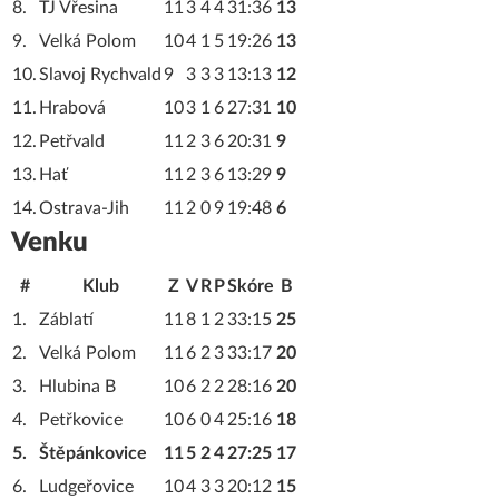
8.
TJ Vřesina
11
3
4
4
31:36
13
9.
Velká Polom
10
4
1
5
19:26
13
10.
Slavoj Rychvald
9
3
3
3
13:13
12
11.
Hrabová
10
3
1
6
27:31
10
12.
Petřvald
11
2
3
6
20:31
9
13.
Hať
11
2
3
6
13:29
9
14.
Ostrava-Jih
11
2
0
9
19:48
6
Venku
#
Klub
Z
V
R
P
Skóre
B
1.
Záblatí
11
8
1
2
33:15
25
2.
Velká Polom
11
6
2
3
33:17
20
3.
Hlubina B
10
6
2
2
28:16
20
4.
Petřkovice
10
6
0
4
25:16
18
5.
Štěpánkovice
11
5
2
4
27:25
17
6.
Ludgeřovice
10
4
3
3
20:12
15