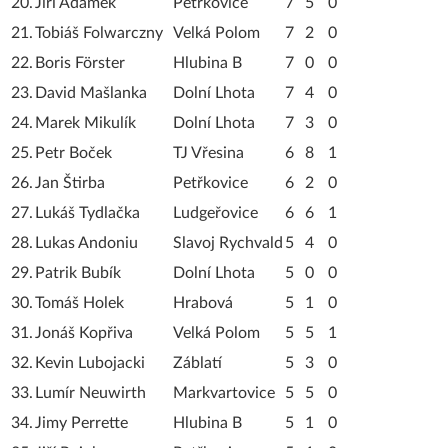
20.
Jiří Adámek
Petřkovice
7
5
0
21.
Tobiáš Folwarczny
Velká Polom
7
2
0
22.
Boris Förster
Hlubina B
7
0
0
23.
David Mašlanka
Dolní Lhota
7
4
0
24.
Marek Mikulík
Dolní Lhota
7
3
0
25.
Petr Boček
TJ Vřesina
6
8
1
26.
Jan Štirba
Petřkovice
6
2
0
27.
Lukáš Tydlačka
Ludgeřovice
6
6
1
28.
Lukas Andoniu
Slavoj Rychvald
5
4
0
29.
Patrik Bubík
Dolní Lhota
5
0
0
30.
Tomáš Holek
Hrabová
5
1
0
31.
Jonáš Kopřiva
Velká Polom
5
5
1
32.
Kevin Lubojacki
Záblatí
5
3
0
33.
Lumír Neuwirth
Markvartovice
5
5
0
34.
Jimy Perrette
Hlubina B
5
1
0