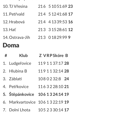
10.
TJ Vřesina
21
6
5
10
51:69
23
11.
Petřvald
21
4
5
12
41:68
17
12.
Hrabová
21
4
4
13
39:53
16
13.
Hať
21
3
3
15
28:61
12
14.
Ostrava-Jih
21
3
0
18
29:99
9
Doma
#
Klub
Z
V
R
P
Skóre
B
1.
Ludgeřovice
11
9
1
1
37:17
28
2.
Hlubina B
11
9
1
1
32:14
28
3.
Záblatí
10
8
0
2
32:8
24
4.
Petřkovice
11
6
3
2
28:10
21
5.
Štěpánkovice
10
6
1
3
24:14
19
6.
Markvartovice
10
6
1
3
22:19
19
7.
Dolní Lhota
10
5
2
3
30:14
17