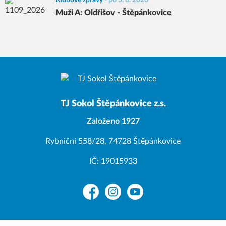
Klubové zprávy
-
po 3. 8. 2026
Muži A: Oldřišov - Štěpánkovice
TJ Sokol Štěpánkovice z.s.
Založeno 1927
Rybniční 558/28, 74728 Štěpánkovice
IČ: 19015933
Facebook
Instagram
YouTube