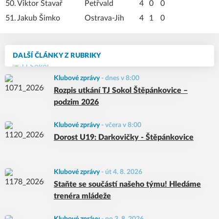
50.
Viktor Stavař
Petřvald
4
0
0
51.
Jakub Šimko
Ostrava-Jih
4
1
0
DALŠÍ ČLÁNKY Z RUBRIKY
Klubové zprávy
-
dnes v 8:00
Rozpis utkání TJ Sokol Štěpánkovice –
podzim 2026
Klubové zprávy
-
včera v 8:00
Dorost U19: Darkovičky - Štěpánkovice
Klubové zprávy
-
út 4. 8. 2026
Staňte se součástí našeho týmu! Hledáme
trenéra mládeže