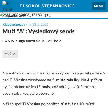
TJ SOKOL ŠTĚPÁNKOVICE
MENU
Klubové zprávy
-
ne 10. 5. 2026
Muži "A": Výsledkový servis
CANIS 7. liga mužů sk. B - 21. kolo
MUŽI A
Naše
Áčko
zvládlo další utkání na výbornou a po vítězství
6:2
nad TJ Vřesina
zůstáváme na
5. místě tabulky
. Na
4. příčku
nyní ztrácíme už jen
tři body
, což udržuje naše šance na
posun tabulkou stále otevřené.
Náš soupeř
TJ Vřesina
po porážce zůstává na
10. místě
.