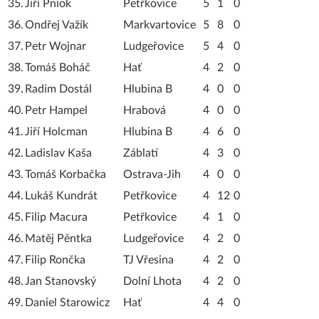
35.
Jiří Pniok
Petřkovice
5
1
0
36.
Ondřej Važík
Markvartovice
5
8
0
37.
Petr Wojnar
Ludgeřovice
5
4
0
38.
Tomáš Boháč
Hať
4
2
0
39.
Radim Dostál
Hlubina B
4
0
0
40.
Petr Hampel
Hrabová
4
0
0
41.
Jiří Holcman
Hlubina B
4
6
0
42.
Ladislav Kaša
Záblatí
4
3
0
43.
Tomáš Korbačka
Ostrava-Jih
4
0
0
44.
Lukáš Kundrát
Petřkovice
4
12
0
45.
Filip Macura
Petřkovice
4
1
0
46.
Matěj Pěntka
Ludgeřovice
4
2
0
47.
Filip Rončka
TJ Vřesina
4
2
0
48.
Jan Stanovský
Dolní Lhota
4
2
0
49.
Daniel Starowicz
Hať
4
4
0