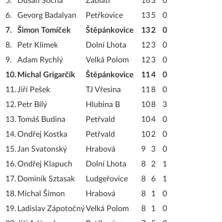
5.
Dušan Socha
Záblatí
16
3
0
6.
Gevorg Badalyan
Petřkovice
13
5
0
7.
Šimon Tomíček
Štěpánkovice
13
2
0
8.
Petr Klimek
Dolní Lhota
12
3
0
9.
Adam Rychlý
Velká Polom
12
3
0
10.
Michal Grigarčík
Štěpánkovice
11
4
0
11.
Jiří Pešek
TJ Vřesina
11
8
0
12.
Petr Bílý
Hlubina B
10
8
3
13.
Tomáš Budina
Petřvald
10
4
0
14.
Ondřej Kostka
Petřvald
10
2
0
15.
Jan Svatonský
Hrabová
9
3
0
16.
Ondřej Klapuch
Dolní Lhota
8
2
1
17.
Dominik Sztasak
Ludgeřovice
8
6
1
18.
Michal Šimon
Hrabová
8
1
0
19.
Ladislav Zápotočný
Velká Polom
8
1
0