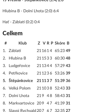
TJ Vřesina - Štěpánkovice (1:4) 2:6
Hlubina B - Dolní Lhota (2:0) 6:4
Hať - Záblatí (0:2) 0:4
Celkem
#
Klub
Z
V
R
P
Skóre
B
1.
Záblatí
21
16
1
4
65:23
49
2.
Hlubina B
21
15
3
3
60:30
48
3.
Ludgeřovice
21
13
4
4
57:29
43
4.
Petřkovice
21
12
3
6
53:26
39
5.
Štěpánkovice
21
11
3
7
51:39
36
6.
Velká Polom
21
10
3
8
52:43
33
7.
Dolní Lhota
21
9
4
8
58:43
31
8.
Markvartovice
20
9
4
7
41:39
31
9.
Slavoj Rychvald
20
7
6
7
32:35
27