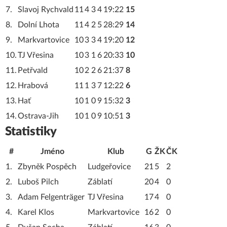
7.
Slavoj Rychvald
11
4
3
4
19:22
15
8.
Dolní Lhota
11
4
2
5
28:29
14
9.
Markvartovice
10
3
3
4
19:20
12
10.
TJ Vřesina
10
3
1
6
20:33
10
11.
Petřvald
10
2
2
6
21:37
8
12.
Hrabová
11
1
3
7
12:22
6
13.
Hať
10
1
0
9
15:32
3
14.
Ostrava-Jih
10
1
0
9
10:51
3
Statistiky
#
Jméno
Klub
G
ŽK
ČK
1.
Zbyněk Pospěch
Ludgeřovice
21
5
2
2.
Luboš Pilch
Záblatí
20
4
0
3.
Adam Felgenträger
TJ Vřesina
17
4
0
4.
Karel Klos
Markvartovice
16
2
0