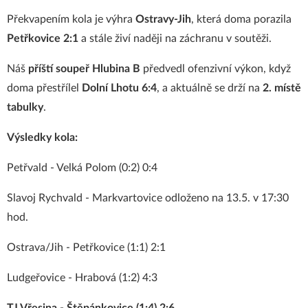
Překvapením kola je výhra
Ostravy-Jih
, která doma porazila
Petřkovice 2:1
a stále živí naději na záchranu v soutěži.
Náš
příští soupeř Hlubina B
předvedl ofenzivní výkon, když
doma přestřílel
Dolní Lhotu 6:4
, a aktuálně se drží na
2. místě
tabulky
.
Výsledky kola:
Petřvald - Velká Polom (0:2) 0:4
Slavoj Rychvald - Markvartovice odloženo na 13.5. v 17:30
hod.
Ostrava/Jih - Petřkovice (1:1) 2:1
Ludgeřovice - Hrabová (1:2) 4:3