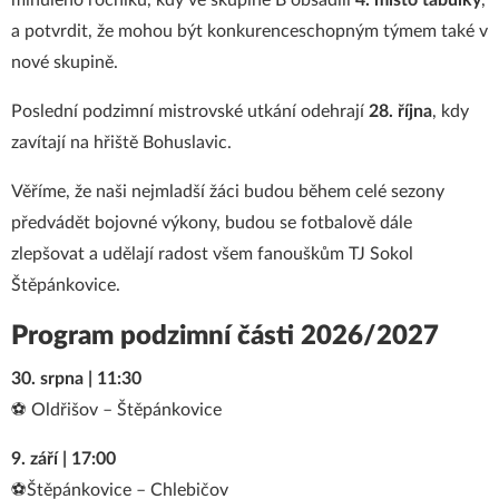
minulého ročníku, kdy ve skupině B obsadili
4. místo tabulky
,
a potvrdit, že mohou být konkurenceschopným týmem také v
nové skupině.
Poslední podzimní mistrovské utkání odehrají
28. října
, kdy
zavítají na hřiště Bohuslavic.
Věříme, že naši nejmladší žáci budou během celé sezony
předvádět bojovné výkony, budou se fotbalově dále
zlepšovat a udělají radost všem fanouškům TJ Sokol
Štěpánkovice.
Program podzimní části 2026/2027
30. srpna | 11:30
⚽ Oldřišov – Štěpánkovice
9. září | 17:00
⚽Štěpánkovice – Chlebičov