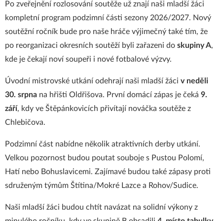
Po zveřejnění rozlosování soutěže už znají naši mladší žáci
kompletní program podzimní části sezony 2026/2027. Nový
soutěžní ročník bude pro naše hráče výjimečný také tím, že
po reorganizaci okresních soutěží byli zařazeni do
skupiny A
,
kde je čekají noví soupeři i nové fotbalové výzvy.
Úvodní mistrovské utkání odehrají naši mladší žáci
v neděli
30. srpna
na hřišti Oldřišova. První domácí zápas je čeká
9.
září
, kdy ve Štěpánkovicích přivítají nováčka soutěže z
Chlebičova.
Podzimní část nabídne několik atraktivních derby utkání.
Velkou pozornost budou poutat souboje s Pustou Polomí,
Hatí nebo Bohuslavicemi. Zajímavé budou také zápasy proti
sdruženým týmům Štítina/Mokré Lazce a Rohov/Sudice.
Naši mladší žáci budou chtít navázat na solidní výkony z