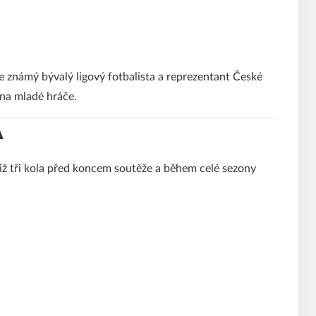
e známý bývalý ligový fotbalista a reprezentant České
 na mladé hráče.
A
ě již tři kola před koncem soutěže a během celé sezony