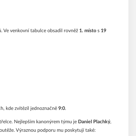
ků. Ve venkovní tabulce obsadil rovněž
1. místo
s
19
ch, kde zvítězil jednoznačně
9:0
.
třelce. Nejlepším kanonýrem týmu je
Daniel Plachký
,
 soutěže. Výraznou podporu mu poskytují také: