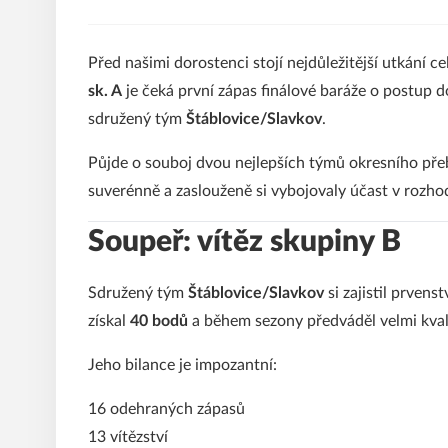
Před našimi dorostenci stojí nejdůležitější utkání c
sk. A
je čeká první zápas finálové baráže o postup 
sdružený tým
Štáblovice/Slavkov
.
Půjde o souboj dvou nejlepších týmů okresního přeb
suverénně a zaslouženě si vybojovaly účast v rozho
Soupeř: vítěz skupiny B
Sdružený tým
Štáblovice/Slavkov
si zajistil prvens
získal
40 bodů
a během sezony předváděl velmi kval
Jeho bilance je impozantní:
16 odehraných zápasů
13 vítězství