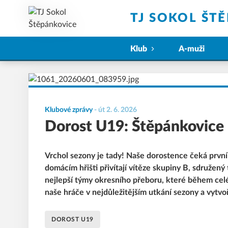
TJ SOKOL ŠT
Klub
A-muži
Klubové zprávy
-
út 2. 6. 2026
Dorost U19: Štěpánkovice 
Vrchol sezony je tady! Naše dorostence čeká první
domácím hřišti přivítají vítěze skupiny B, sdružen
nejlepší týmy okresního přeboru, které během cel
naše hráče v nejdůležitějším utkání sezony a vytvo
DOROST U19