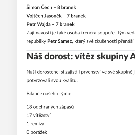
Šimon Čech – 8 branek
Vojtěch Jasoněk – 7 branek
Petr Wajda – 7 branek
Zajímavostí je také osoba trenéra soupeře. Tým ved
republiky
Petr Samec
, který své zkušenosti přenáší
Náš dorost: vítěz skupiny 
Naši dorostenci si zajistili prvenství ve své skupin
potvrzovali svou kvalitu.
Bilance našeho týmu:
18 odehraných zápasů
17 vítězství
1 remíza
0 porážek