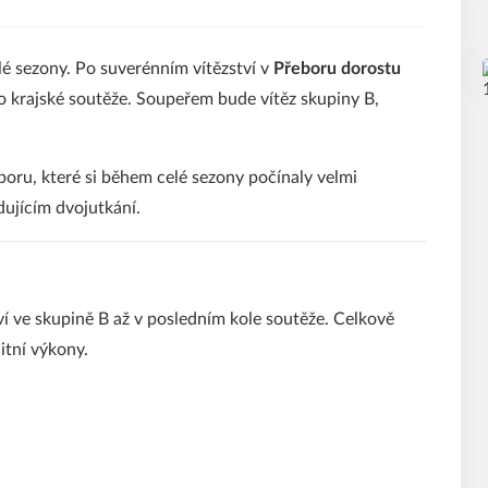
elé sezony. Po suverénním vítězství v
Přeboru dorostu
do krajské soutěže. Soupeřem bude vítěz skupiny B,
oru, které si během celé sezony počínaly velmi
dujícím dvojutkání.
tví ve skupině B až v posledním kole soutěže. Celkově
itní výkony.