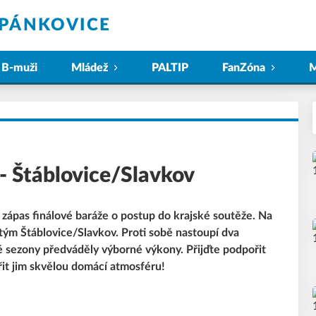
ĚPÁNKOVICE
B-muži
Mládež
PALTIP
FanZóna
M
- Štáblovice/Slavkov
 zápas finálové baráže o postup do krajské soutěže. Na
ý tým Štáblovice/Slavkov. Proti sobě nastoupí dva
é sezony předváděly výborné výkony. Přijďte podpořit
řit jim skvělou domácí atmosféru!