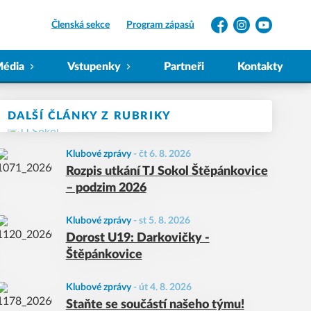
Členská sekce
Program zápasů
Facebook
Instagram
YouTube
édia
Vstupenky
Partneři
Kontakty
DALŠÍ ČLÁNKY Z RUBRIKY
Klubové zprávy
-
čt 6. 8. 2026
Rozpis utkání TJ Sokol Štěpánkovice
– podzim 2026
Klubové zprávy
-
st 5. 8. 2026
Dorost U19: Darkovičky -
Štěpánkovice
Klubové zprávy
-
út 4. 8. 2026
Staňte se součástí našeho týmu!