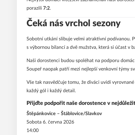
porazili
7:2
.
Čeká nás vrchol sezony
Sobotní utkání slibuje velmi atraktivní podívanou. 
s výbornou bilancí a dvě mužstva, která si účast v b
Naši dorostenci budou spoléhat na podporu domácíh
Soupeř naopak patří mezi nejlepší venkovní týmy sv
Vše tak nasvědčuje tomu, že diváci uvidí vyrovnané
každý gól i každý detail.
Přijďte podpořit naše dorostence v nejdůlež
Štěpánkovice – Štáblovice/Slavkov
Sobota 6. června 2026
14:00