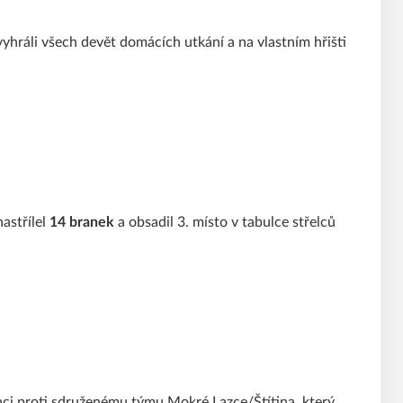
 vyhráli všech devět domácích utkání a na vlastním hřišti
nastřílel
14 branek
a obsadil 3. místo v tabulce střelců
nci proti sdruženému týmu Mokré Lazce/Štítina, který