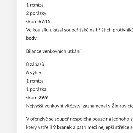
1 remíza
2 porážky
skóre
67:15
Velkou sílu ukázal soupeř také na hřištích protivní
body
.
Bilance venkovních utkání:
8 zápasů
6 výher
1 remíza
1 porážka
skóre
29:9
Nejvyšší venkovní vítězství zaznamenal v Žimrovicí
V ofenzivě se soupeř nespoléhá pouze na jednoho s
který vstřelil
9 branek
a patří mezi nejlepší střelce