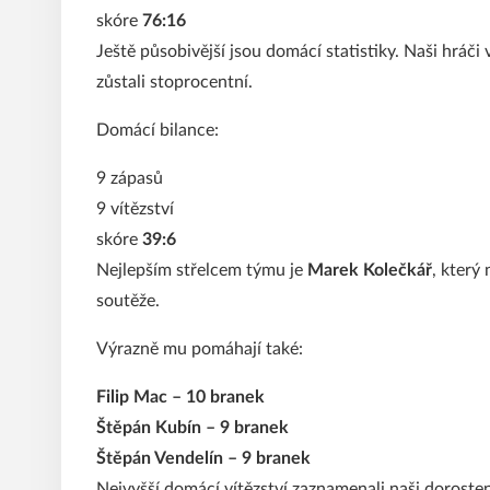
skóre
76:16
Ještě působivější jsou domácí statistiky. Naši hráči
zůstali stoprocentní.
Domácí bilance:
9 zápasů
9 vítězství
skóre
39:6
Nejlepším střelcem týmu je
Marek Kolečkář
, který 
soutěže.
Výrazně mu pomáhají také:
Filip Mac – 10 branek
Štěpán Kubín – 9 branek
Štěpán Vendelín – 9 branek
Nejvyšší domácí vítězství zaznamenali naši doroste